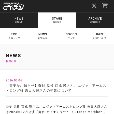
NEWS
STAGE
ARCHIVE
お知らせ
最新公演
過去の公演
TOP
NEWS
GOODS
INFO
公演トップ
お知らせ
グッズ
公演について
NEWS
お知らせ
2026.03.06
【重要なお知らせ】御剣 晃役 百成 瑛さん、エヴァ・アームス
トロング役 吉田大輝さんの卒業について
御剣 晃役 百成 瑛さん、エヴァ・アームストロング役 吉田大輝さん
は2024年12月公演「舞台 アイ★チュウ〜La Grande Marche〜」